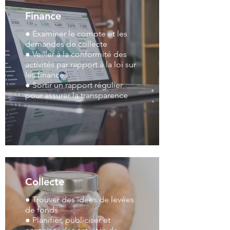
Finance
● Examiner le compte et les
demandes de collecte
● Veiller à la conformité des
activités par rapport à la loi sur
les finances
● Sortir un rapport régulier
pour assurer la transparence
Collecte
● Trouver des idées de levées
de fonds
● Planifier, publiciser et