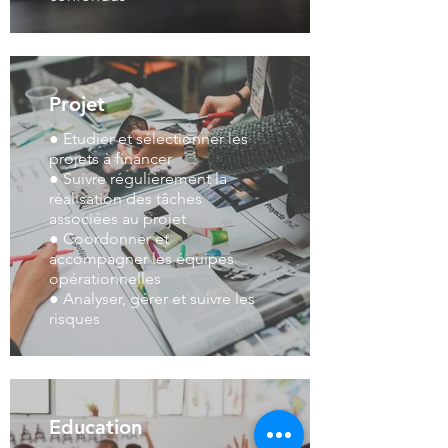
Projet
● Etudier et sélectionner les
projets à financer
● Suivre régulièrement la
réalisation des tâches
associées au projet
● Coordonner et
accompagner les équipes
opérationnelles
● Analyser, gérer et suivre les
risques
Education