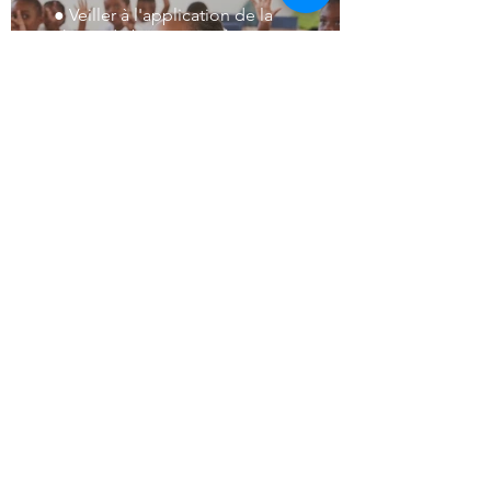
● Veiller à l'application de la
charte de bonne conduite,
soatoavina, fihavanana
● Recueil des besoins et mise
en place des formations
internes et externes (porteurs
de projets...)
● Sensibiliser
Sécurité
● Conseiller en matière de
prévention et de gestion
des risques sur la sécurité
● Soutenir et promouvoir le
développement d’une culture
d'intégrité