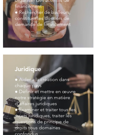
organiser des activités de
financement
● Rechercher de bailleurs,
constituer les dossiers de
demande de financement
Juridique
● Aider à la création dans
chaque pays
● Définir et mettre en œuvre
notre stratégie en matière
d'affaires juridiques
● Examiner et traiter tous les
sujets juridiques, traiter les
questions de principe de
droits tous domaines
confondus