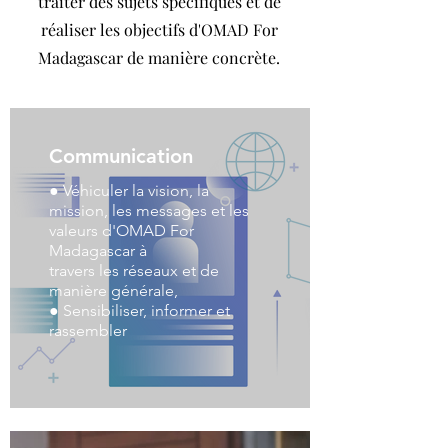
traiter des sujets spécifiques et de
réaliser les objectifs d'OMAD For
Madagascar de manière concrète.
Communication
● Véhiculer la vision, la
mission, les messages et les
valeurs d'OMAD For
Madagascar à
travers les réseaux et de
manière générale,
● Sensibiliser, informer et
rassembler