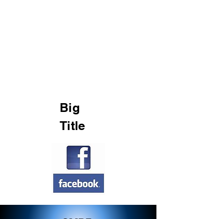
Big
Title