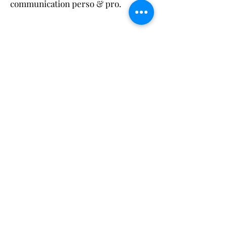
communication perso & pro.
📅 Mercredi 14/10/2025 @ 20h30
(heure de Paris) avec Pati
Rakotoniana
📍 Sur ZoomOMAD :
https://us02web.zoom.us/j/848327750
58?
pwd=ZTkMIbe3TMlVawoZpOsL6Eo
Q14VsbW.1
ID de réunion: 848 3277 5058
Code secret: 1234
✨
Rejoins-nous et découvre l’art de la