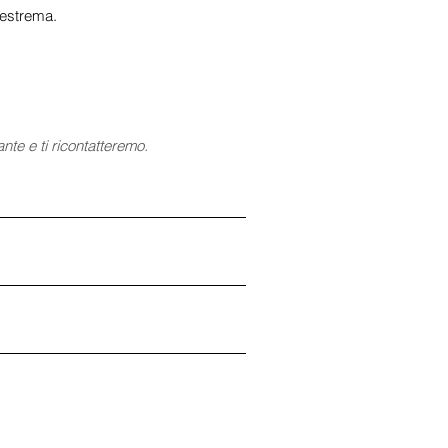
 estrema.
nte e ti ricontatteremo.