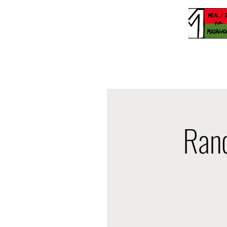
Accueil
À propos de no
Randriama