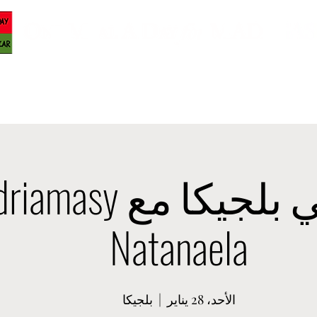
us
Projets
Evénements
لقاء في بلجيكا مع sy
Natanaela
الأحد، 28 يناير
  |  
بلجيكا